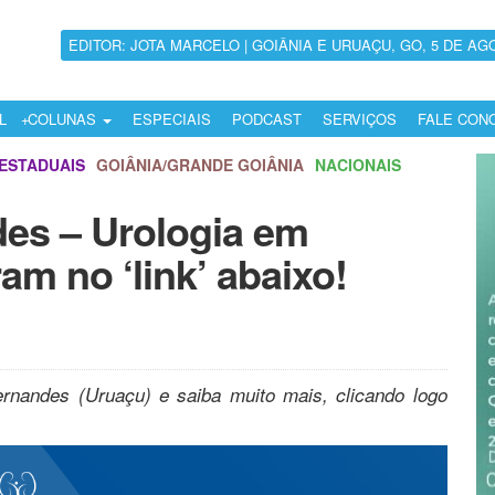
EDITOR: JOTA MARCELO | GOIÂNIA E URUAÇU, GO, 5 DE AG
L
COLUNAS
ESPECIAIS
PODCAST
SERVIÇOS
FALE CON
ESTADUAIS
GOIÂNIA/GRANDE GOIÂNIA
NACIONAIS
des – Urologia em
am no ‘link’ abaixo!
ernandes (Uruaçu) e saiba muito mais, clicando logo