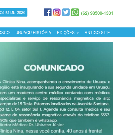
OSTO DE 2026
(62) 98500-1331
OSCO
URUAÇU-HISTÓRIA
EDIÇÕES
ANTIGO SITE