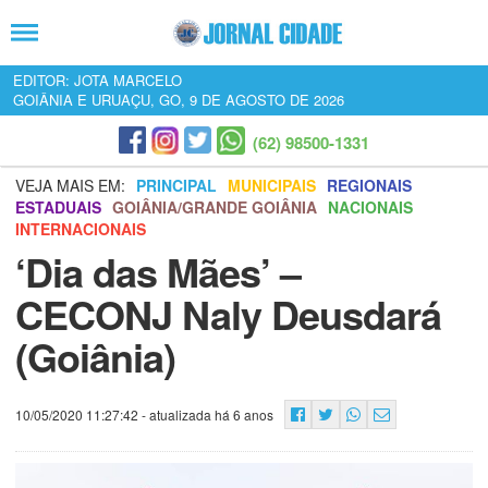
EDITOR: JOTA MARCELO
GOIÂNIA E URUAÇU, GO, 9 DE AGOSTO DE 2026
(62) 98500-1331
VEJA MAIS EM:
PRINCIPAL
MUNICIPAIS
REGIONAIS
ESTADUAIS
GOIÂNIA/GRANDE GOIÂNIA
NACIONAIS
INTERNACIONAIS
‘Dia das Mães’ –
CECONJ Naly Deusdará
(Goiânia)
10/05/2020 11:27:42
- atualizada há 6 anos