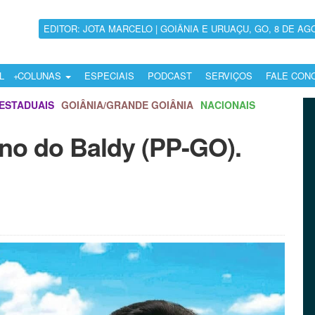
EDITOR: JOTA MARCELO | GOIÂNIA E URUAÇU, GO, 8 DE AG
L
COLUNAS
ESPECIAIS
PODCAST
SERVIÇOS
FALE CON
ESTADUAIS
GOIÂNIA/GRANDE GOIÂNIA
NACIONAIS
ano do Baldy (PP-GO).