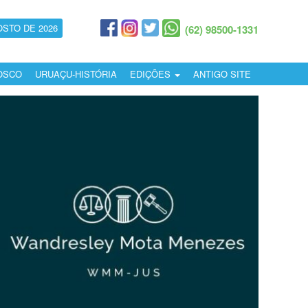
OSTO DE 2026
(62) 98500-1331
OSCO
URUAÇU-HISTÓRIA
EDIÇÕES
ANTIGO SITE