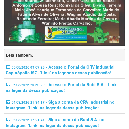
Leia Também:
- Acesse o Portal da CRV Industrial
06/08/2026 09:07:28
Capinópolis-MG. ‘Link’ na legenda dessa publicação!
- Acesse o Portal da Rubi S.A.. ‘Link’
05/08/2026 20:50:20
na legenda dessa publicação!
- Siga a conta da CRV Industrial no
04/08/2026 21:34:17
Instagram. ‘Link’ na legenda dessa publicação!
- Siga a conta da Rubi S.A. no
03/08/2026 17:21:47
Instagram. ‘Link’ na legenda dessa publicação!