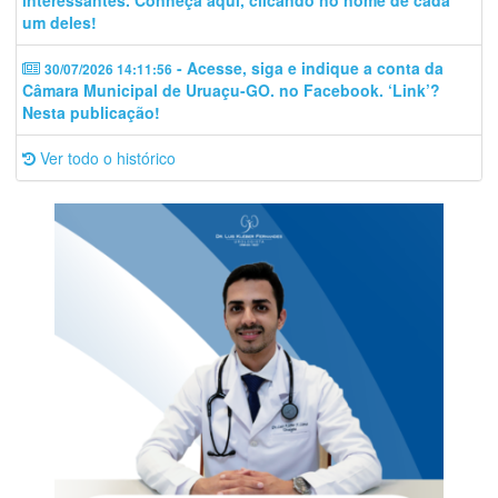
interessantes. Conheça aqui, clicando no nome de cada
um deles!
- Acesse, siga e indique a conta da
30/07/2026 14:11:56
Câmara Municipal de Uruaçu-GO. no Facebook. ‘Link’?
Nesta publicação!
Ver todo o histórico