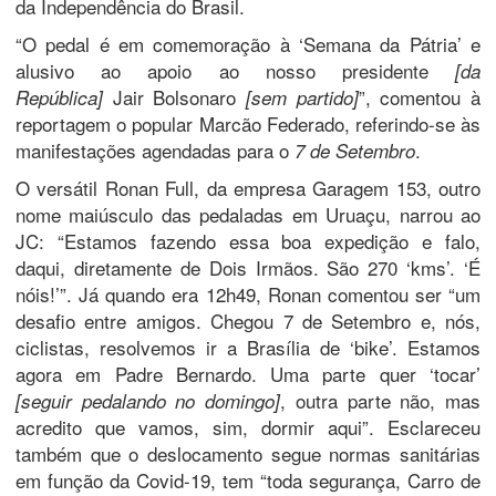
da Independência do Brasil.
“O pedal é em comemoração à ‘Semana da Pátria’ e
alusivo ao apoio ao nosso presidente
[da
Jair Bolsonaro
”, comentou à
República]
[sem partido]
reportagem o popular Marcão Federado, referindo-se às
manifestações agendadas para o
.
7 de Setembro
O versátil Ronan Full, da empresa Garagem 153, outro
nome maiúsculo das pedaladas em Uruaçu, narrou ao
JC: “Estamos fazendo essa boa expedição e falo,
daqui, diretamente de Dois Irmãos. São 270 ‘kms’. ‘É
nóis!’”. Já quando era 12h49, Ronan comentou ser “um
desafio entre amigos. Chegou 7 de Setembro e, nós,
ciclistas, resolvemos ir a Brasília de ‘bike’. Estamos
agora em Padre Bernardo. Uma parte quer ‘tocar’
, outra parte não, mas
[seguir pedalando no domingo]
acredito que vamos, sim, dormir aqui”. Esclareceu
também que o deslocamento segue normas sanitárias
em função da Covid-19, tem “toda segurança, Carro de