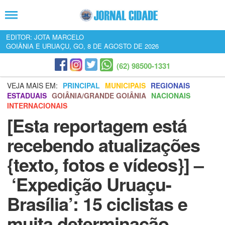
EDITOR: JOTA MARCELO
GOIÂNIA E URUAÇU, GO, 8 DE AGOSTO DE 2026
(62) 98500-1331
VEJA MAIS EM:
PRINCIPAL
MUNICIPAIS
REGIONAIS
ESTADUAIS
GOIÂNIA/GRANDE GOIÂNIA
NACIONAIS
INTERNACIONAIS
[Esta reportagem está
recebendo atualizações
{texto, fotos e vídeos}] –
‘Expedição Uruaçu-
Brasília’: 15 ciclistas e
muita determinação